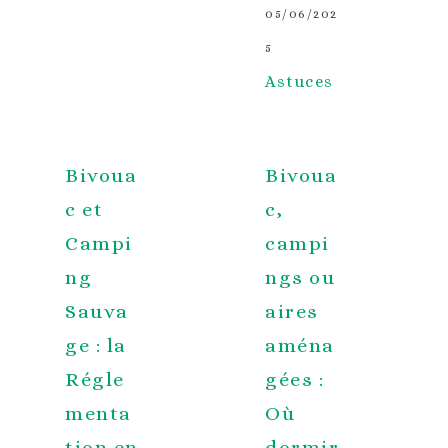
05/06/202
5
Astuces
Bivoua
Bivoua
c et
c,
Campi
campi
ng
ngs ou
Sauva
aires
ge : la
aména
Régle
gées :
menta
Où
tion en
dormir