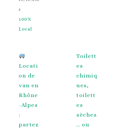
5
100%
Local
Toilett
Locati
es
on de
chimiq
van en
ues,
Rhône
toilett
-Alpes
es
:
sèches
partez
… ou