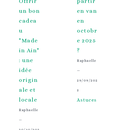
Offrir
partir
un bon
en van
cadea
en
u
octobr
"Made
e 2025
in Ain"
?
: une
Raphaelle
idée
—
origin
29/09/202
ale et
5
locale
Astuces
Raphaelle
—
30/10/202