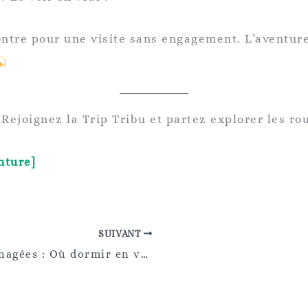
ontre pour une visite sans engagement. L’avent
Rejoignez la Trip Tribu et partez explorer les rou
nture]
SUIVANT
Bivouac, campings ou aires aménagées : Où dormir en van avec des enfants ?